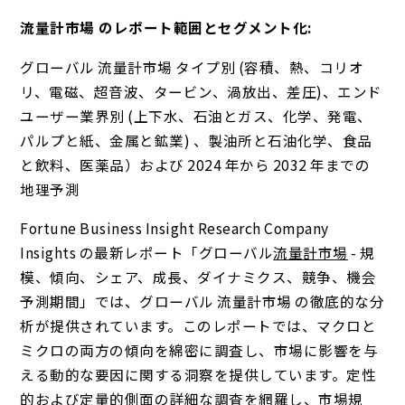
流量計市場 のレポート範囲とセグメント化:
グローバル 流量計市場 タイプ別 (容積、熱、コリオ
リ、電磁、超音波、タービン、渦放出、差圧)、エンド
ユーザー業界別 (上下水、石油とガス、化学、発電、
パルプと紙、金属と鉱業) 、製油所と石油化学、食品
と飲料、医薬品）および 2024 年から 2032 年までの
地理予測
Fortune Business Insight Research Company
Insights の最新レポート「グローバル
流量計市場
- 規
模、傾向、シェア、成長、ダイナミクス、競争、機会
予測期間」では、グローバル 流量計市場 の徹底的な分
析が提供されています。このレポートでは、マクロと
ミクロの両方の傾向を綿密に調査し、市場に影響を与
える動的な要因に関する洞察を提供しています。定性
的および定量的側面の詳細な調査を網羅し、市場規